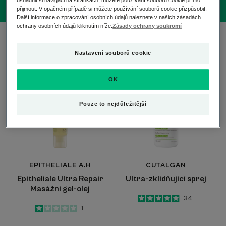
přijmout. V opačném případě si můžete používání souborů cookie přizpůsobit.
Další informace o zpracování osobních údajů naleznete v našich zásadách
ochrany osobních údajů kliknutím níže:
Zásady ochrany soukromí
2 výsledky "Péče o křehkou pleť"
Nastavení souborů cookie
Epitheliale
Ultra-
Ultra
zklidňující
OK
Repair
sprej
Masážní
Pouze to nejdůležitější
gel-
olej
EPITHELIALE A.H
CUTALGAN
Epitheliale Ultra Repair
Ultra-zklidňující sprej
Masážní gel-olej
4.9
/
5
34
-
1
/
5
1
-