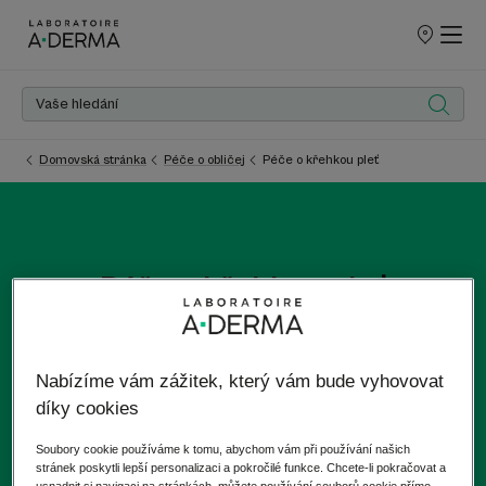
PRODEJNÍ
MÍSTA
Domovská stránka
Péče o obličej
Péče o křehkou pleť
Péče o křehkou pleť
Pokud chcete obnovit* pokožku a zmenšit stopy na
obličeji (včetně povrchových jizev), objevte obnovující* péči
Nabízíme vám zážitek, který vám bude vyhovovat
A-DERMA s dermatologickým ovsem Rhealba®
díky cookies
pocházejícím z ekologického zemědělství.
Soubory cookie používáme k tomu, abychom vám při používání našich
stránek poskytli lepší personalizaci a pokročilé funkce. Chcete-li pokračovat a
usnadnit si navigaci na stránkách, můžete používání souborů cookie přímo