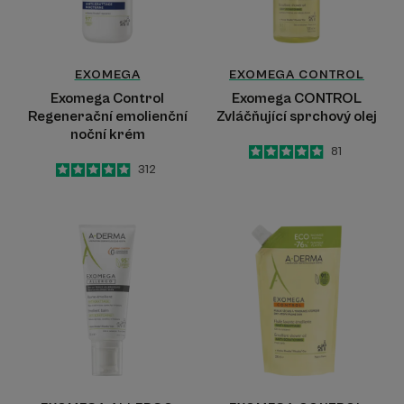
EXOMEGA
EXOMEGA CONTROL
Exomega Control
Exomega CONTROL
Regenerační emolienční
Zvláčňující sprchový olej
noční krém
5
/
5
81
-
5
/
5
312
-
Emolienční
Zvláčňující
balzám
sprchový
-
olej
Sterilní
proti
kosmetika
škrábání
-
ECO
NÁHRADNÍ
NÁPLŇ