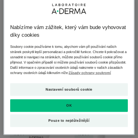
4.6
/
5
35
5
/
5
11
-
-
Zklidňující
Zvláčňující
Nabízíme vám zážitek, který vám bude vyhovovat
NOVINKA
NOVINKA
balzám
sprchový
díky cookies
na
olej
oční
PROTI
Soubory cookie používáme k tomu, abychom vám při používání našich
okolí
ŠKRÁBÁNÍ
stránek poskytli lepší personalizaci a pokročilé funkce. Chcete-li pokračovat a
usnadnit si navigaci na stránkách, můžete používání souborů cookie přímo
přijmout. V opačném případě si můžete používání souborů cookie přizpůsobit.
Další informace o zpracování osobních údajů naleznete v našich zásadách
ochrany osobních údajů kliknutím níže:
Zásady ochrany soukromí
EXOMEGA
EXOMEGA CONTROL
Nastavení souborů cookie
Zklidňující balzám na oční
Zvláčňující sprchový olej
okolí
PROTI ŠKRÁBÁNÍ
OK
4.8
/
5
11
4.8
/
5
16
-
-
Pouze to nejdůležitější
Exomega
Zklidňující
NOVÝ
NOVÝ
Control
koupel