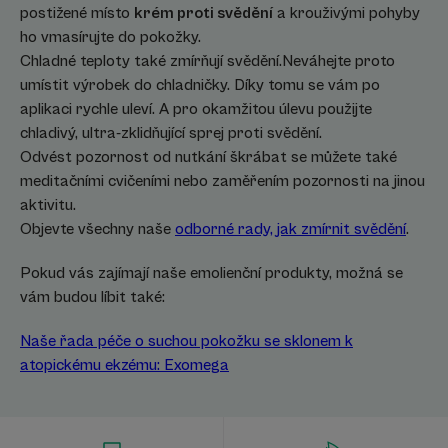
postižené místo
krém proti svědění
a krouživými pohyby
ho vmasírujte do pokožky.
Chladné teploty také zmírňují svědění.Neváhejte proto
umístit výrobek do chladničky. Díky tomu se vám po
aplikaci rychle uleví. A pro okamžitou úlevu použijte
chladivý, ultra-zklidňující sprej proti svědění.
Odvést pozornost od nutkání škrábat se můžete také
meditačními cvičeními nebo zaměřením pozornosti na jinou
aktivitu.
Objevte všechny naše
odborné rady, jak zmírnit svědění
.
Pokud vás zajímají naše emolienční produkty, možná se
vám budou líbit také:
Naše řada péče o suchou pokožku se sklonem k
atopickému ekzému: Exomega