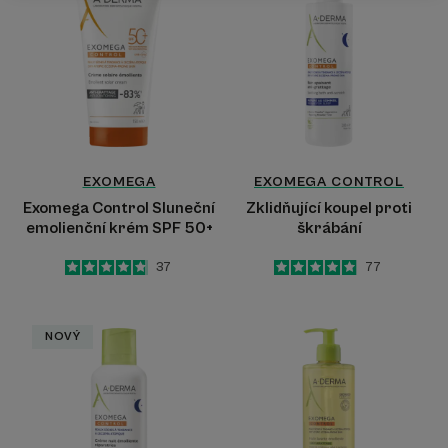
Sluneční
proti
emolienční
škrábání
krém
SPF
50+
EXOMEGA
EXOMEGA CONTROL
Exomega Control Sluneční
Zklidňující koupel proti
emolienční krém SPF 50+
škrábání
4.8
/
5
37
4.9
/
5
77
-
-
Exomega
Exomega
NOVÝ
Control
CONTROL
Regenerační
Zvláčňující
emolienční
sprchový
noční
olej
krém