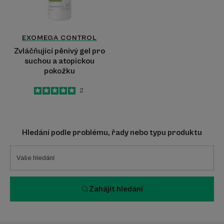
atopickou
pokožku
EXOMEGA CONTROL
Zvláčňující pěnivý gel pro
suchou a atopickou
pokožku
5
/
5
2
-
Hledání podle problému, řady nebo typu produktu
Zahájit hledání