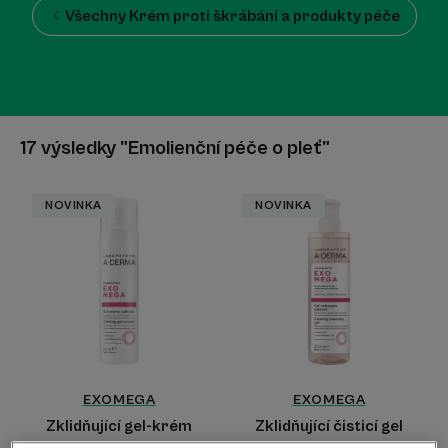
Všechny Krém proti škrábání a produkty péče
17 výsledky "Emolienční péče o pleť"
Zklidňující
Zklidňující
NOVINKA
NOVINKA
gel-
čisticí
krém
gel
EXOMEGA
EXOMEGA
Zklidňující gel-krém
Zklidňující čisticí gel