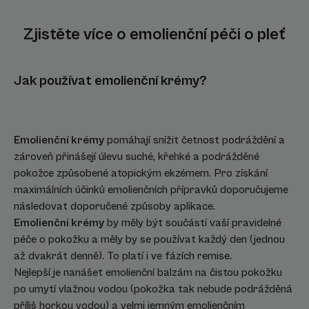
Zjistěte více o emolienční péči o pleť
Jak používat emolienční krémy?
Emolienční krémy
pomáhají snížit četnost podráždění a
zároveň přinášejí úlevu suché, křehké a podrážděné
pokožce způsobené atopickým ekzémem. Pro získání
maximálních účinků emolienčních přípravků doporučujeme
následovat doporučené způsoby aplikace.
Emolienční krémy
by měly být součástí vaší pravidelné
péče o pokožku a měly by se používat každý den (jednou
až dvakrát denně). To platí i ve fázích remise.
Nejlepší je nanášet emolienční balzám na čistou pokožku
po umytí vlažnou vodou (pokožka tak nebude podrážděná
příliš horkou vodou) a velmi jemným emolienčním