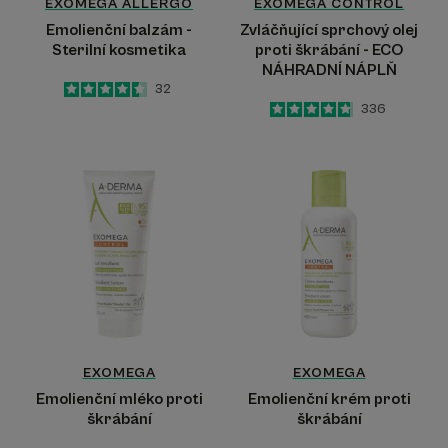
EXOMEGA ALLERGO
EXOMEGA CONTROL
Emolienční balzám -
Zvláčňující sprchový olej
Sterilní kosmetika
proti škrábání - ECO
NÁHRADNÍ NÁPLŇ
4.5
/
5
32
-
4.8
/
5
336
-
Emolienční
Emolienční
mléko
krém
proti
proti
škrábání
škrábání
EXOMEGA
EXOMEGA
Emolienční mléko proti
Emolienční krém proti
škrábání
škrábání