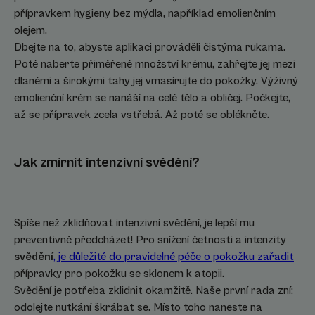
přípravkem hygieny bez mýdla, například emolienčním
olejem.
Dbejte na to, abyste aplikaci prováděli čistýma rukama.
Poté naberte přiměřené množství krému, zahřejte jej mezi
dlaněmi a širokými tahy jej vmasírujte do pokožky. Výživný
emolienční krém se nanáší na celé tělo a obličej. Počkejte,
až se přípravek zcela vstřebá. Až poté se oblékněte.
Jak zmírnit intenzivní svědění?
Spíše než zklidňovat intenzivní svědění, je lepší mu
preventivně předcházet! Pro snížení četnosti a intenzity
svědění
, je důležité do pravidelné péče o pokožku zařadit
přípravky pro pokožku se sklonem k atopii.
Svědění je potřeba zklidnit okamžitě. Naše první rada zní:
odolejte nutkání škrábat se. Místo toho naneste na