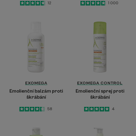
4.7
/
5
12
4.8
/
5
1 000
-
-
Emolienční
Emolienční
balzám
sprej
proti
proti
škrábání
škrábání
EXOMEGA
EXOMEGA CONTROL
Emolienční balzám proti
Emolienční sprej proti
škrábání
škrábání
4.3
/
5
58
5
/
5
4
-
-
Zvláčňující
Zvláčňující
Mycí
Mycí