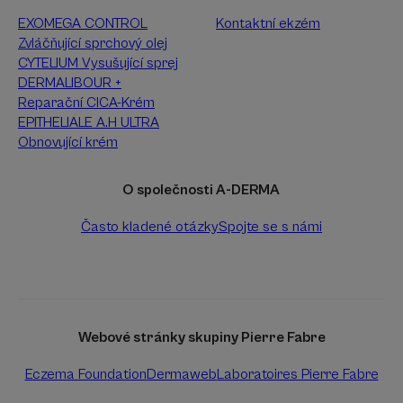
EXOMEGA CONTROL
Kontaktní ekzém
Zvláčňující sprchový olej
CYTELIUM Vysušující sprej
DERMALIBOUR +
Reparační CICA-Krém
EPITHELIALE A.H ULTRA
Obnovující krém
O společnosti A-DERMA
Často kladené otázky
Spojte se s námi
Webové stránky skupiny Pierre Fabre
Eczema Foundation
Dermaweb
Laboratoires Pierre Fabre