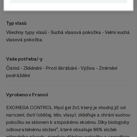
Suchá pokožka se sklonem k atopickému ekzému
Typ vlasů
Všechny typy vlasů - Suchá vlasová pokožka - Velmi suchá
vlasová pokožka
Vaše potřeba/-y
Čisticí - Zklidnění - Proti škrábání - Výživa - Zmírnění
podráždění
Vyrobeno v Francii
EXOMEGA CONTROL Mycí gel 2v1, který je vhodný již od
narození, čistí (obličej, tělo, vlasy), zklidňuje a chrání suchou
pokožku se sklonem k atopickému ekzému. Díky biologicky
odbouratelnému složení*, které obsahuje 86% složek
přírodního původu, zjemňuje dětskou pokožku a usnadňuje