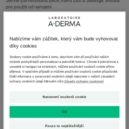
Jemně parfemovaná péče, která čistí a zklidňuje, vhodná
pro použití od narození.
BIOLOGICKY ODBOURATELNÉ* složení. Testováno pod
dermatologickou a pediatrickou kontrolou. Neobsahuje
mýdlo.
Nabízíme vám zážitek, který vám bude vyhovovat
díky cookies
Flakon s pumpičkou
Flakon
200ml
s
Soubory cookie používáme k tomu, abychom vám při používání našich
pumpičkou
stránek poskytli lepší personalizaci a pokročilé funkce. Chcete-li pokračovat a
usnadnit si navigaci na stránkách, můžete používání souborů cookie přímo
Lze použít pro
přijmout. V opačném případě si můžete používání souborů cookie přizpůsobit.
Další informace o zpracování osobních údajů naleznete v našich zásadách
Děti - Dospělí - Novorozenci
ochrany osobních údajů kliknutím níže:
Zásady ochrany soukromí
Část těla
Nastavení souborů cookie
Tělo - obličej
OK
Typy pleti
Pouze to nejdůležitější