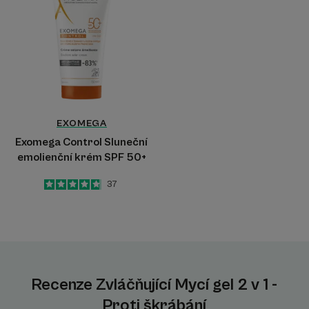
Sluneční
emolienční
krém
SPF
50+
EXOMEGA
Exomega Control Sluneční
emolienční krém SPF 50+
4.8
/
5
37
-
Recenze Zvláčňující Mycí gel 2 v 1 -
Proti škrábání