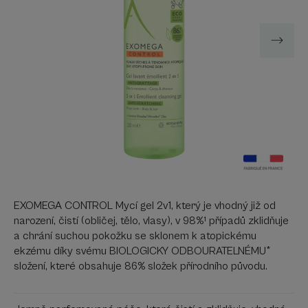
EXOMEGA CONTROL Mycí gel 2v1, který je vhodný již od
narození, čistí (obličej, tělo, vlasy), v 98%¹ případů zklidňuje
a chrání suchou pokožku se sklonem k atopickému
ekzému díky svému BIOLOGICKY ODBOURATELNÉMU*
složení, které obsahuje 86% složek přírodního původu.