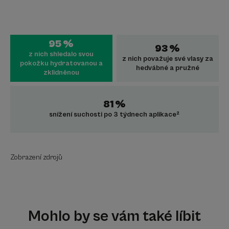
95 %
93 %
z nich shledalo svou
z nich považuje své vlasy za
pokožku hydratovanou a
hedvábné a pružné
zklidněnou
81 %
snížení suchosti po 3 týdnech aplikace²
Zobrazení zdrojů
Mohlo by se vám také líbit