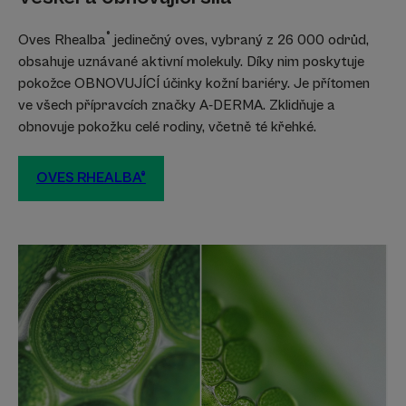
• ZKLIDŇUJE : zmírňuje pocity svědění suché pokožky se
®
Oves Rhealba
jedinečný oves, vybraný z 26 000 odrůd,
sklonem k atopickému ekzému díky výtažku z ovsa
obsahuje uznávané aktivní molekuly. Díky nim poskytuje
Rhealba®.
pokožce OBNOVUJÍCÍ účinky kožní bariéry. Je přítomen
ve všech přípravcích značky A-DERMA. Zklidňuje a
obnovuje pokožku celé rodiny, včetně té křehké.
Textura
Recyklovatelná
OVES RHEALBA®
Výhody textury
Jemná, snadno oplachovatelná pěna, která neštípe v očích.
Parfemace
Jemně voní
* Podle normy OECD 301B
*Podle normy OECD 301B