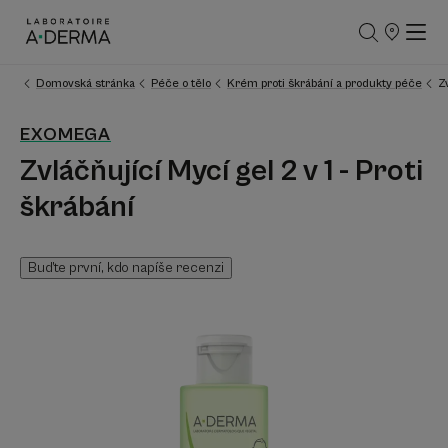
PRODEJNÍ
MÍSTA
Domovská stránka
Péče o tělo
Krém proti škrábání a produkty péče
Z
EXOMEGA
Zvláčňující Mycí gel 2 v 1 - Proti
škrábání
Buďte první, kdo napíše recenzi