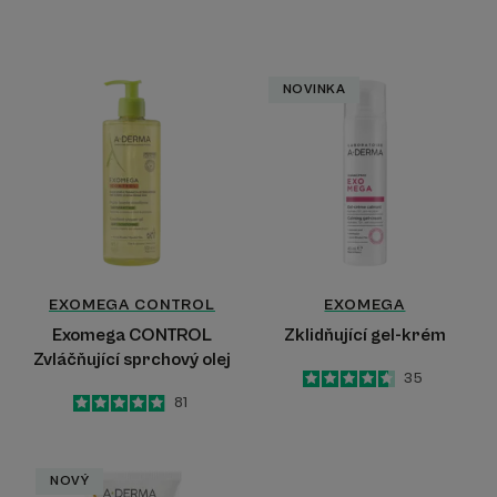
Exomega
Zklidňující
NOVINKA
CONTROL
gel-
Zvláčňující
krém
sprchový
olej
EXOMEGA
CONTROL
EXOMEGA
Exomega CONTROL
Zklidňující gel-krém
Zvláčňující sprchový olej
4.6
/
5
35
-
5
/
5
81
-
Exomega
NOVÝ
Control