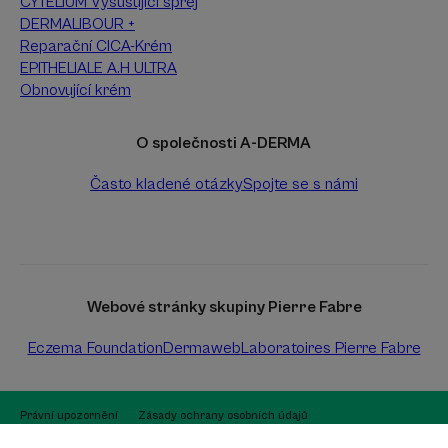
CYTELIUM Vysušující sprej
DERMALIBOUR +
Reparační CICA-Krém
EPITHELIALE A.H ULTRA
Obnovující krém
O společnosti A-DERMA
Často kladené otázky
Spojte se s námi
Webové stránky skupiny Pierre Fabre
Eczema Foundation
Dermaweb
Laboratoires Pierre Fabre
Právní upozornění
Zásady ochrany osobních údajů
Nastavení souborů cookie