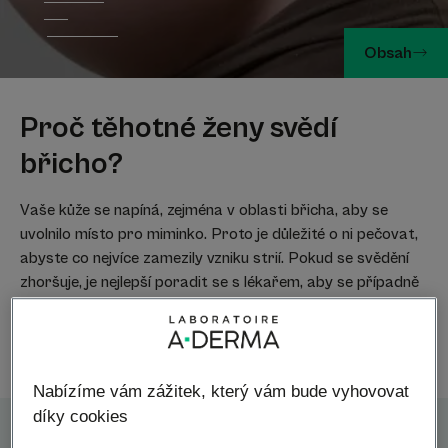
Obsah
Proč těhotné ženy svědí
břicho?
Vaše kůže se napíná, zejména v oblasti břicha, aby se
uvolnilo místo pro miminko. Proto je důležité o ni pečovat,
abyste co nejvíce zamezily vzniku strií. Pokud se svědění
zhoršuje, je nejlepší poradit se s lékařem, aby se případně
zjistily jiné příčiny, které mohou vyžadovat lékařskou
pomoc. Zde pro vás máme několik tipů, jak zmírnit svědění
a pečovat o pokožku před porodem (a dokonce i po něm).
Nabízíme vám zážitek, který vám bude vyhovovat
díky cookies