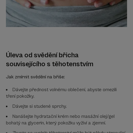
Úleva od svědění břicha
souvisejícího s těhotenstvím
Jak zmírnit svědění na břiše:
Dávejte přednost volnému oblečení, abyste omezili
tření pokožky.
Dávejte si studené sprchy.
Nanášejte hydratační krém nebo masážní olej/gel
bohatý na glycerin, který pokožku vyživí a zjemní.
Zkuste se uvolnit: těhotenství může být někdy stresující,