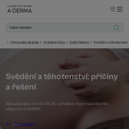
PRODEJNÍ
MÍSTA
Domovská stránka
Svědění kůže
Další faktory
Svědění a těhotenství
Svědění a těhotenství: příčiny
a řešení
Aktualizováno dne
03.08.26
, schváleno (kým)
naši lékařští
odborníci A-DERMA
.
Další faktory