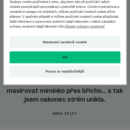
Soubory cookie používáme k tomu, abychom vám při používání našich
stránek poskytli lepší personalizaci a pokročilé funkce. Chcete-li pokračovat a
usnadnit si navigaci na stránkách, můžete používání souborů cookie přímo
přijmout. V opačném případě si můžete používání souborů cookie přizpůsobit.
Během prvního těhotenství jsem
Další informace o zpracování osobních údajů naleznete v našich zásadách
ochrany osobních údajů kliknutím níže:
Zásady ochrany soukromí
trávila spoustu času škrábáním svého
břicha: Měla jsem drobná svědění,
Nastavení souborů cookie
nebyla nijak otravná, ale byla
pravidelná. Porodní asistentka mě
OK
uklidnila, že je to běžné. Rozhodla jsem
se tedy, že si osvojím malou večerní
Pouze to nejdůležitější
masáž břicha. Bylo to jako velmi jemně
masírovat miminko přes břicho... a tak
jsem nakonec striím unikla.
ANNA, 25 LET.