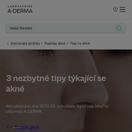
PRODEJNÍ
MÍSTA
Domovská stránka
Pupínky akné
Tipy na akné
3 nezbytné tipy týkající se
akné
Aktualizováno dne
10.02.26
, schváleno (kým)
naši lékařští
odborníci A-DERMA
.
Pupínky akné