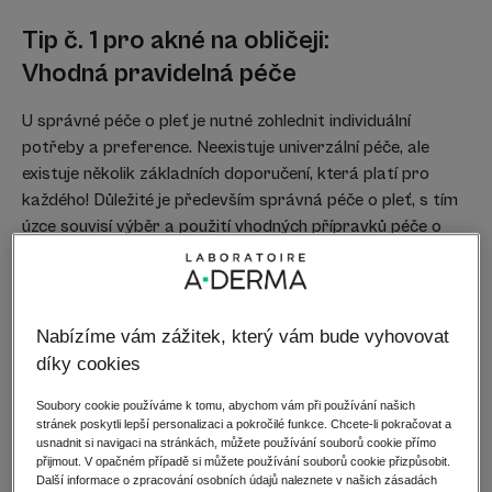
Tip č. 1 pro akné na obličeji:
Vhodná pravidelná péče
U správné péče o pleť je nutné zohlednit individuální
potřeby a preference. Neexistuje univerzální péče, ale
existuje několik základních doporučení, která platí pro
každého! Důležité je především správná péče o pleť, s tím
úzce souvisí výběr a použití vhodných přípravků péče o
pleť. Jak pleť čistit a jaký druh péče o pleť používat? V
jakém pořadí byste měli používat různé přípravky proti
akné? Jak to je s make-upem a odličováním, když máte
akné? Kdy byste měli vyhledat pomoc odborníka? Řiďte se
Nabízíme vám zážitek, který vám bude vyhovovat
radami našich odborníků a objevte
5 tipů pro
díky cookies
promyšlenou každodenní péči při akné
.
Soubory cookie používáme k tomu, abychom vám při používání našich
stránek poskytli lepší personalizaci a pokročilé funkce. Chcete-li pokračovat a
usnadnit si navigaci na stránkách, můžete používání souborů cookie přímo
přijmout. V opačném případě si můžete používání souborů cookie přizpůsobit.
Další informace o zpracování osobních údajů naleznete v našich zásadách