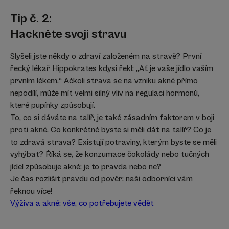
Tip č. 2:
Hackněte svoji stravu
Slyšeli jste někdy o zdraví založeném na stravě? První
řecký lékař Hippokrates kdysi řekl: „Ať je vaše jídlo vaším
prvním lékem.“ Ačkoli strava se na vzniku akné přímo
nepodílí, může mít velmi silný vliv na regulaci hormonů,
které pupínky způsobují.
To, co si dáváte na talíř, je také zásadním faktorem v boji
proti akné. Co konkrétně byste si měli dát na talíř? Co je
to zdravá strava? Existují potraviny, kterým byste se měli
vyhýbat? Říká se, že konzumace čokolády nebo tučných
jídel způsobuje akné: je to pravda nebo ne?
Je čas rozlišit pravdu od pověr: naši odborníci vám
řeknou více!
Výživa a akné: vše, co potřebujete vědět