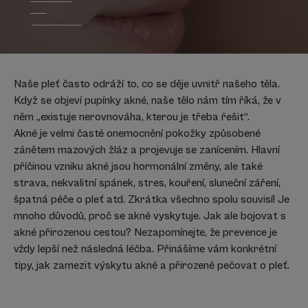
Naše pleť často odráží to, co se děje uvnitř našeho těla.
Když se objeví pupínky akné, naše tělo nám tím říká, že v
něm „existuje nerovnováha, kterou je třeba řešit“.
Akné je velmi časté onemocnění pokožky způsobené
zánětem mazových žláz a projevuje se zanícením. Hlavní
příčinou vzniku akné jsou hormonální změny, ale také
strava, nekvalitní spánek, stres, kouření, sluneční záření,
špatná péče o pleť atd. Zkrátka všechno spolu souvisí! Je
mnoho důvodů, proč se akné vyskytuje. Jak ale bojovat s
akné přirozenou cestou? Nezapomínejte, že prevence je
vždy lepší než následná léčba. Přinášíme vám konkrétní
tipy, jak zamezit výskytu akné a přirozeně pečovat o pleť.