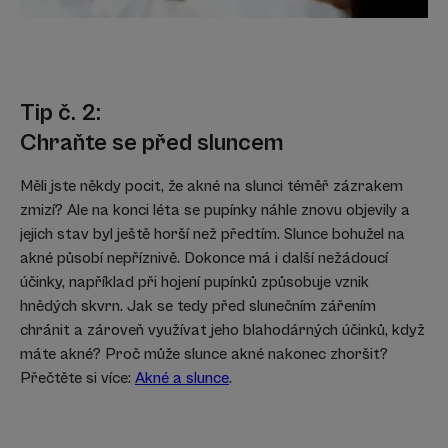
Tip č. 2:
Chraňte se před sluncem
Měli jste někdy pocit, že akné na slunci téměř zázrakem
zmizí? Ale na konci léta se pupínky náhle znovu objevily a
jejich stav byl ještě horší než předtím. Slunce bohužel na
akné působí nepříznivě. Dokonce má i další nežádoucí
účinky, například při hojení pupínků způsobuje vznik
hnědých skvrn. Jak se tedy před slunečním zářením
chránit a zároveň využívat jeho blahodárných účinků, když
máte akné? Proč může slunce akné nakonec zhoršit?
Přečtěte si více:
Akné a slunce
.